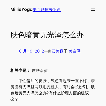
跳
美白祛痘云平台
至
内
容
肤色暗黄无光泽怎么办
6 月 19, 2012
—
云美容
于
美白网
由
相关专题：
皮肤暗黄
中性偏油的皮肤，气色看起来一直不好，暗
黄没有光泽且两颊毛孔粗大，有时会长粉刺。肤
色暗黄无光泽怎么办?有什么护理方面的建议
么？