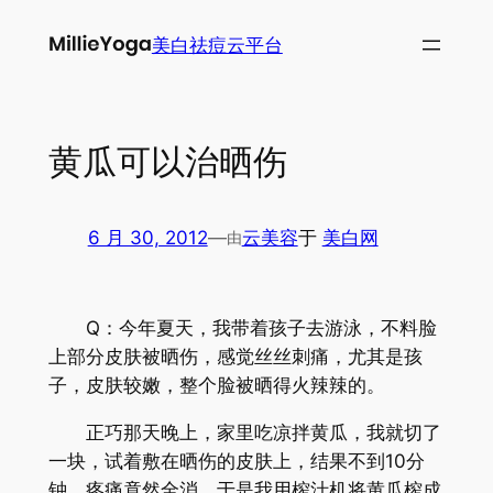
跳
美白祛痘云平台
至
内
容
黄瓜可以治晒伤
6 月 30, 2012
—
云美容
于
美白网
由
Q：今年夏天，我带着孩子去游泳，不料脸
上部分皮肤被晒伤，感觉丝丝刺痛，尤其是孩
子，皮肤较嫩，整个脸被晒得火辣辣的。
正巧那天晚上，家里吃凉拌黄瓜，我就切了
一块，试着敷在晒伤的皮肤上，结果不到10分
钟，疼痛竟然全消。于是我用榨汁机将黄瓜榨成