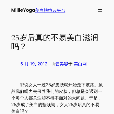
跳
美白祛痘云平台
至
内
容
25岁后真的不易美白滋润
吗？
6 月 19, 2012
—
云美容
于
美白网
由
都说女人一过25岁皮肤就开始走下坡路。虽
然我们竭力去保养我们的皮肤，但总是会遇到一
个每个人都关注却不得不面对的大问题。于是，
25岁成了美白的瓶颈期，女人25岁后真的不易
美白吗？