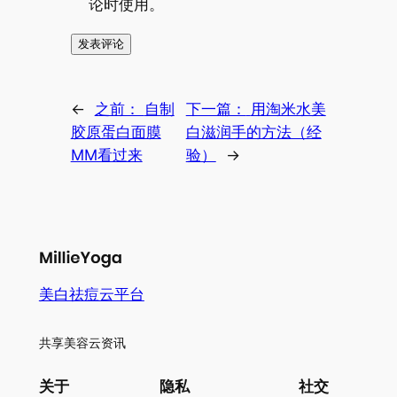
论时使用。
←
之前：
自制
下一篇：
用淘米水美
胶原蛋白面膜
白滋润手的方法（经
MM看过来
验）
→
美白祛痘云平台
共享美容云资讯
关于
隐私
社交