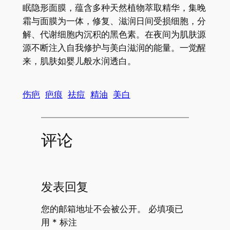
眠隐形面膜，蕴含多种天然植物萃取精华，集晚
霜与面膜为一体，修复、滋润日间受损细胞，分
解、代谢细胞内沉积的黑色素。在夜间为肌肤源
源不断注入自我修护与美白滋润的能量。一觉醒
来，肌肤如婴儿般水润透白。
伤疤
疤痕
祛痘
精油
美白
评论
发表回复
您的邮箱地址不会被公开。
必填项已
用
*
标注