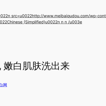
22n src=u0022http://www.meibaiqudou.com/wp-content
022Chinese (Simplified)u0022n n n /u003e
 嫩白肌肤洗出来
白网