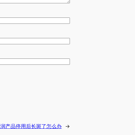
滋润产品停用后长斑了怎么办
→