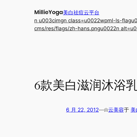
跳
美白祛痘云平台
至
n u003cimgn class=u0022wpml-ls-flagu00
内
cms/res/flags/zh-hans.pngu0022n alt=u0
容
6款美白滋润沐浴乳
6 月 22, 2012
—
云美容
于
美
由