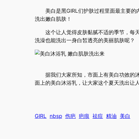
美白是黑GIRL们护肤过程里面最主要的
洗出嫩白肌肤！
这个让人觉得皮肤黏腻不适的季节，每天必
洗澡也能洗出一身白皙透亮的美丽肌肤呢？
据我们大家所知，市面上有美白功效的沐浴
面上的美白沐浴乳，让大家这个夏天洗出让
GIRL
nbsp
伤疤
疤痕
祛痘
精油
美白