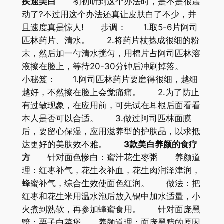
疾速美白
初初听到这个办法时，是不是很震
动了?不过用这个办法还真让皮肤白了不少，并
且速度真是惊人! 步调： 1.取5-6片阿司
匹林药片、清水。 2.将药片杖捻成很细的粉
末，然后加一勺清水搅匀，用棉片占阿司匹林溶
液擦在脸上，等待20-30分钟后冲刷掉落。
小秘笈： 1.阿司匹林药片要磨得很细，越细
越好，不然擦在脸上会觉痛痛。 2.为了防止
有过敏现象，在应用前，可先试在耳根后面看看
本人是否可以合适。 3.做过阿司匹林面膜
后，要留心保湿，应用滋养型的护肤品，以求抵
达更好的美肤效不雅。
3款美白养颜的食疗
方
针对面色惨白：蜜汁花生枣粥 养颜道
理：红枣补气，花生衣补血，花生肉润泽津润，
蜂蜜补气，综合生效使面色红润。 做法：把
红枣和花生米用温水泡后放入锅中加水适量，小
火煮到熟软，再参加蜂蜜食用。 针对面庞黑
黯：栗子白菜煲 养颜道理：面庞黑黯的原因