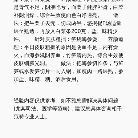
是肾气不足，阴液吃亏，而栗子健脾补肾，白菜
补阴润燥，综合生效使面色白净通亮。 做
法：把生栗子去壳，切成两半，悠揭捉汤适量
煨至熟透，再放入白菜条200克，盐、味精少
许。 针对皮肤粗拙：笋烧海参煲 养颜道
理：平日皮肤粗拙的原因是阴血不足，内有燥
火，而海参滋阴养血，竹笋清内热。综合生效使
皮肤细腻光润。 做法：把海参切长条，与鲜
笋或水发笋切片一同入锅，加瘦肉一路煨熟，参
加盐、味精、糖、酒后食用。
经验内容仅供参考，如不雅您需解决具体问题
(尤其司法、医学等范畴)，建议您具体咨询相干
范畴专业人士。