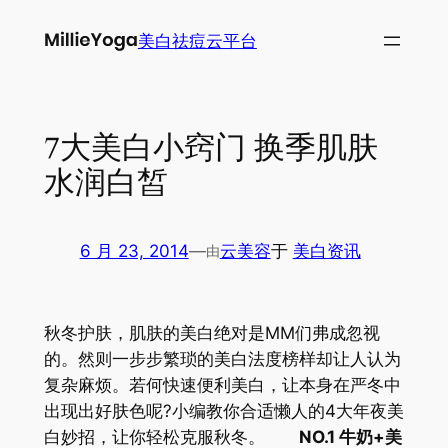
跳
美白祛痘云平台
至
内
容
7大美白小窍门 换季肌肤
水润白皙
6 月 23, 2014
—
云美容
于
美白资讯
由
秋冬护肤，肌肤的美白绝对是MM们弗成忽视
的。然则一步步繁琐的美白法度榜样却让人认为
复杂麻烦。若何快速便利美白，让本身在严冬中
出现出好肤色呢?小编教你合适懒人的4大年夜美
白妙招，让你轻松克服秋冬。
NO.1 牛奶+美