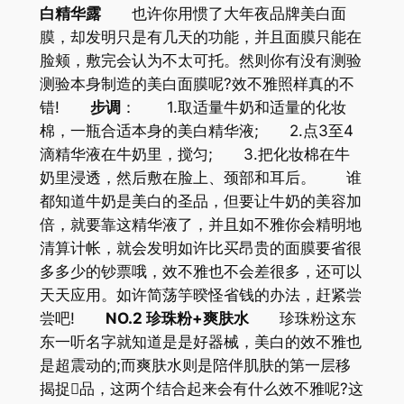
白精华露
也许你用惯了大年夜品牌美白面
膜，却发明只是有几天的功能，并且面膜只能在
脸颊，敷完会认为不太可托。然则你有没有测验
测验本身制造的美白面膜呢?效不雅照样真的不
错!
步调
： 1.取适量牛奶和适量的化妆
棉，一瓶合适本身的美白精华液; 2.点3至4
滴精华液在牛奶里，搅匀; 3.把化妆棉在牛
奶里浸透，然后敷在脸上、颈部和耳后。 谁
都知道牛奶是美白的圣品，但要让牛奶的美容加
倍，就要靠这精华液了，并且如不雅你会精明地
清算计帐，就会发明如许比买昂贵的面膜要省很
多多少的钞票哦，效不雅也不会差很多，还可以
天天应用。如许简荡竽暌怪省钱的办法，赶紧尝
尝吧!
NO.2 珍珠粉+爽肤水
珍珠粉这东
东一听名字就知道是是好器械，美白的效不雅也
是超震动的;而爽肤水则是陪伴肌肤的第一层移
揭捉品，这两个结合起来会有什么效不雅呢?这