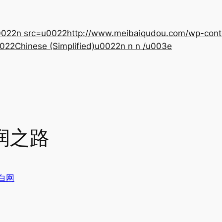
22n src=u0022http://www.meibaiqudou.com/wp-content
022Chinese (Simplified)u0022n n n /u003e
润之路
白网