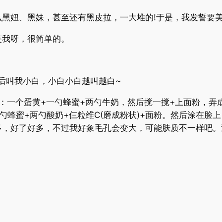
妞、黑妹，甚至还有黑皮拉，一大堆的!于是，我发誓要
我呀，很简单的。
叫我小白，小白小白越叫越白~
一个蛋黄+一勺蜂蜜+两勺牛奶，然后搅一搅+上面粉，弄成
勺蜂蜜+两勺酸奶+仨粒维C(磨成粉状)+面粉。然后涂在脸
多，好了好多，不过我好象毛孔会变大，可能肤质不一样吧。