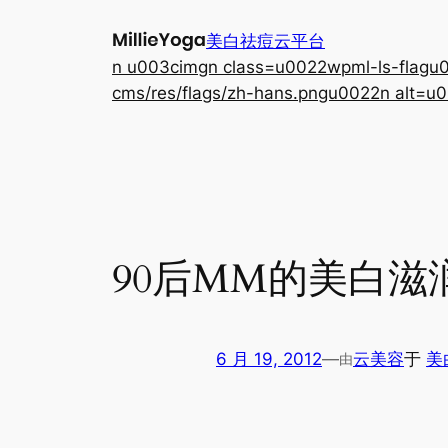
跳
美白祛痘云平台
至
n u003cimgn class=u0022wpml-ls-flagu00
内
cms/res/flags/zh-hans.pngu0022n alt=u0
容
90后MM的美白滋
6 月 19, 2012
—
云美容
于
美
由